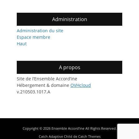
Administration
Administration du site
Espace membre
Haut
A propos
Site de l’Ensemble Accord’ine
Hébergement & domaine
OVHcloud
v.210503.1017.A
Copyright © 2026
Ensemble Accord'ine
All Rights Reserved.
Catch Adaptive Child de
Catch Themes